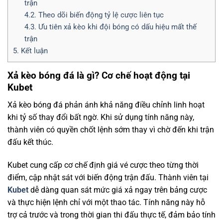
trận
4.2.
Theo dõi biến động tỷ lệ cược liên tục
4.3.
Ưu tiên xả kèo khi đội bóng có dấu hiệu mất thế
trận
5.
Kết luận
Xả kèo bóng đá là gì? Cơ chế hoạt động tại
Kubet
Xả kèo bóng đá phản ánh khả năng điều chỉnh linh hoạt
khi tỷ số thay đổi bất ngờ. Khi sử dụng tính năng này,
thành viên có quyền chốt lệnh sớm thay vì chờ đến khi trận
đấu kết thúc.
Kubet cung cấp cơ chế định giá vé cược theo từng thời
điểm, cập nhật sát với biến động trận đấu. Thành viên tại
Kubet
dễ dàng quan sát mức giá xả ngay trên bảng cược
và thực hiện lệnh chỉ với một thao tác. Tính năng này hỗ
trợ cả trước và trong thời gian thi đấu thực tế, đảm bảo tính