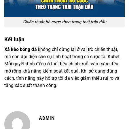
Chiến thuật bỏ cược theo trạng thái trận đấu
Kết luận
Xả kèo bóng đá
không chỉ dừng lại ở vai trò chiến thuật,
mà còn đại diện cho sự linh hoạt trong cá cược tại Kubet.
Mỗi quyết định đều có thể điều chỉnh, mỗi ván cược đều
mở rộng khả năng kiểm soát kết quả. Khi sử dụng đúng
cách, tính năng này hỗ trợ tối đa việc giảm thiểu rủi ro và
tăng xác suất thành công.
ADMIN