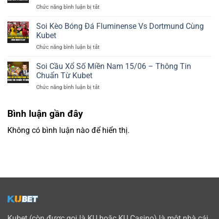
Nhận
ở
Chức năng bình luận bị tắt
Miền
Định
Soi
Bắc
Hay
Kèo
Soi Kèo Bóng Đá Fluminense Vs Dortmund Cùng
16/06
Từ
Bóng
–
Kubet
Kubet
Đá
Những
ở
Chức năng bình luận bị tắt
PSG
Cách
Soi
Vs
Dự
Kèo
Soi Cầu Xổ Số Miền Nam 15/06 – Thông Tin
Alt
Đoán
Bóng
Madrid
Chuẩn Từ Kubet
Từ
Đá
–
Kubet
ở
Chức năng bình luận bị tắt
Fluminense
Nhận
Soi
Vs
Định
Cầu
Dortmund
Từ
Bình luận gần đây
Xổ
Cùng
Kubet
Số
Kubet
Miền
Không có bình luận nào để hiển thị.
Nam
15/06
–
Thông
Tin
Chuẩn
Từ
Kubet
Kubet (còn được gọi là KU hoặc KU Casino) là một nhà cái