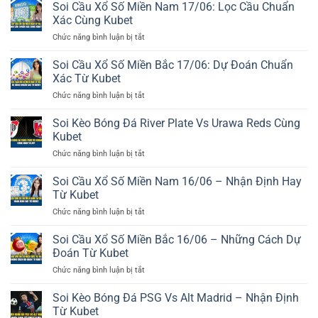
Kèo
Soi Cầu Xổ Số Miền Nam 17/06: Lọc Cầu Chuẩn
vs
Bóng
Mamelodi
Xác Cùng Kubet
Đá
Dự
ở
Chức năng bình luận bị tắt
River
Đoán
Soi
Plate
Tỷ
Cầu
Soi Cầu Xổ Số Miền Bắc 17/06: Dự Đoán Chuẩn
Vs
Số
Xổ
Urawa
Xác Từ Kubet
Tại
Số
Reds
Kubet
ở
Chức năng bình luận bị tắt
Miền
18/6
Soi
Nam
Cùng
Cầu
Soi Kèo Bóng Đá River Plate Vs Urawa Reds Cùng
17/06:
Kubet
Xổ
Lọc
Kubet
Số
Cầu
ở
Chức năng bình luận bị tắt
Miền
Chuẩn
Soi
Bắc
Xác
Kèo
Soi Cầu Xổ Số Miền Nam 16/06 – Nhận Định Hay
17/06:
Cùng
Bóng
Dự
Từ Kubet
Kubet
Đá
Đoán
ở
Chức năng bình luận bị tắt
River
Chuẩn
Soi
Plate
Xác
Cầu
Soi Cầu Xổ Số Miền Bắc 16/06 – Những Cách Dự
Vs
Từ
Xổ
Urawa
Đoán Từ Kubet
Kubet
Số
Reds
ở
Chức năng bình luận bị tắt
Miền
Cùng
Soi
Nam
Kubet
Cầu
Soi Kèo Bóng Đá PSG Vs Alt Madrid – Nhận Định
16/06
Xổ
–
Từ Kubet
Số