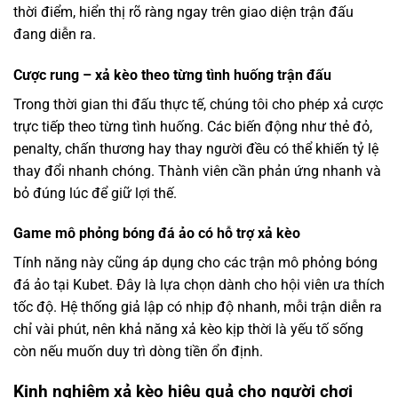
thời điểm, hiển thị rõ ràng ngay trên giao diện trận đấu
đang diễn ra.
Cược rung – xả kèo theo từng tình huống trận đấu
Trong thời gian thi đấu thực tế, chúng tôi cho phép xả cược
trực tiếp theo từng tình huống. Các biến động như thẻ đỏ,
penalty, chấn thương hay thay người đều có thể khiến tỷ lệ
thay đổi nhanh chóng. Thành viên cần phản ứng nhanh và
bỏ đúng lúc để giữ lợi thế.
Game mô phỏng bóng đá ảo có hỗ trợ xả kèo
Tính năng này cũng áp dụng cho các trận mô phỏng bóng
đá ảo tại Kubet. Đây là lựa chọn dành cho hội viên ưa thích
tốc độ. Hệ thống giả lập có nhịp độ nhanh, mỗi trận diễn ra
chỉ vài phút, nên khả năng xả kèo kịp thời là yếu tố sống
còn nếu muốn duy trì dòng tiền ổn định.
Kinh nghiệm xả kèo hiệu quả cho người chơi