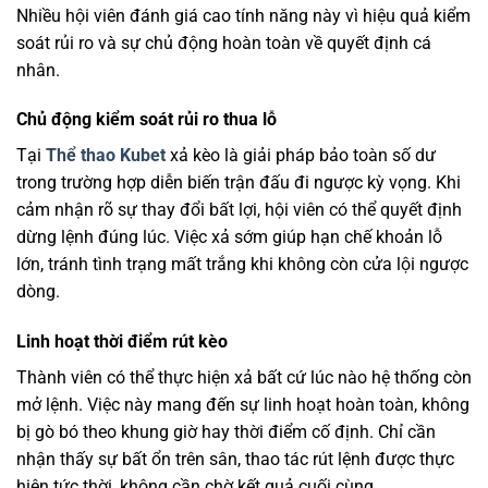
Nhiều hội viên đánh giá cao tính năng này vì hiệu quả kiểm
soát rủi ro và sự chủ động hoàn toàn về quyết định cá
nhân.
Chủ động kiểm soát rủi ro thua lỗ
Tại
Thể thao Kubet
xả kèo là giải pháp bảo toàn số dư
trong trường hợp diễn biến trận đấu đi ngược kỳ vọng. Khi
cảm nhận rõ sự thay đổi bất lợi, hội viên có thể quyết định
dừng lệnh đúng lúc. Việc xả sớm giúp hạn chế khoản lỗ
lớn, tránh tình trạng mất trắng khi không còn cửa lội ngược
dòng.
Linh hoạt thời điểm rút kèo
Thành viên có thể thực hiện xả bất cứ lúc nào hệ thống còn
mở lệnh. Việc này mang đến sự linh hoạt hoàn toàn, không
bị gò bó theo khung giờ hay thời điểm cố định. Chỉ cần
nhận thấy sự bất ổn trên sân, thao tác rút lệnh được thực
hiện tức thời, không cần chờ kết quả cuối cùng.