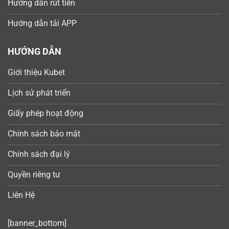
Hướng dẫn rút tiền
Hướng dẫn tải APP
HƯỚNG DẪN
Giới thiệu Kubet
Lịch sử phát triển
Giấy phép hoạt động
Chính sách bảo mật
Chính sách đại lý
Quyền riêng tư
Liên Hệ
[banner_bottom]