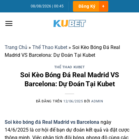
Chuyển
Đăng Ký
08/08/2026 | 00:45
đến
nội
dung
Trang Chủ
»
Thể Thao Kubet
»
Soi Kèo Bóng Đá Real
Madrid VS Barcelona: Dự Đoán Tại Kubet
THỂ THAO KUBET
Soi Kèo Bóng Đá Real Madrid VS
Barcelona: Dự Đoán Tại Kubet
ĐÃ ĐĂNG TRÊN
12/06/2025
BỞI
ADMIN
Soi kèo bóng đá Real Madrid vs Barcelona
ngày
14/6/2025 là cơ hội để bạn dự đoán kết quả và đặt cược
thông minh. Việc phân tích đội bóng, phong độ cùng các