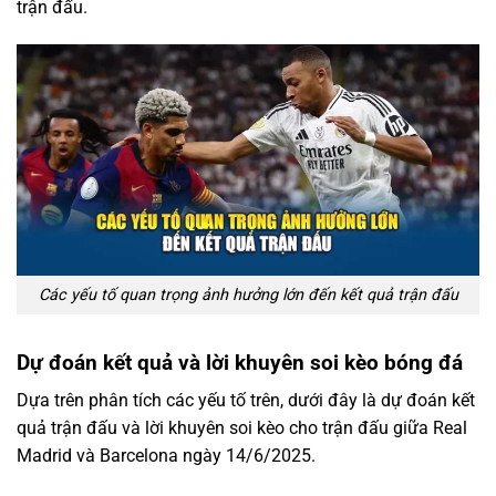
trận đấu.
Các yếu tố quan trọng ảnh hưởng lớn đến kết quả trận đấu
Dự đoán kết quả và lời khuyên soi kèo bóng đá
Dựa trên phân tích các yếu tố trên, dưới đây là dự đoán kết
quả trận đấu và lời khuyên soi kèo cho trận đấu giữa Real
Madrid và Barcelona ngày 14/6/2025.