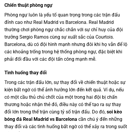
Chiến thuật phòng ngự
Phòng ngự luôn là yếu tố quan trọng trong các trận đấu
đỉnh cao như Real Madrid vs Barcelona. Real Madrid
thường chơi phòng ngự chắc chắn với sự chỉ huy của đội
trưởng Sergio Ramos cùng sự xuất sắc của Courtois.
Barcelona, dù có đội hình mạnh nhưng đôi khi họ vẫn để lộ
các khoảng trống trong hệ thống phòng ngự, đặc biệt khi
phải đối đầu với các đội tấn công mạnh mẽ.
Tình huống thay đổi
Trong các trận đấu lớn, sự thay đổi về chiến thuật hoặc sự
kiện bất ngờ có thể ảnh hưởng lớn đến kết quả. Ví dụ, nếu
có một cầu thủ chủ chốt của một trong hai đội bị chấn
thương hoặc nhận thẻ đỏ, điều này có thể tạo ra sự thay
đổi lớn trong thế trận cùng tỷ số trận đấu. Do đó,
soi kèo
bóng đá Real Madrid vs Barcelona
cần chú ý đến những
thay đổi và các tình huống bất ngờ có thể xảy ra trong suốt