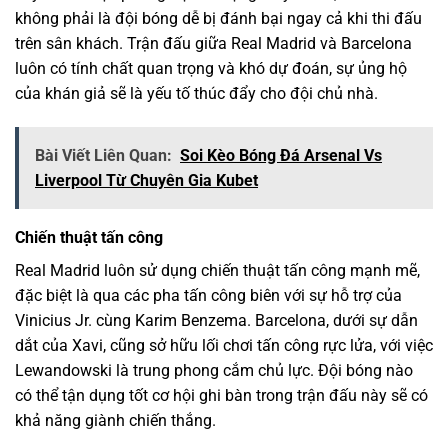
không phải là đội bóng dễ bị đánh bại ngay cả khi thi đấu
trên sân khách. Trận đấu giữa Real Madrid và Barcelona
luôn có tính chất quan trọng và khó dự đoán, sự ủng hộ
của khán giả sẽ là yếu tố thúc đẩy cho đội chủ nhà.
Bài Viết Liên Quan:
Soi Kèo Bóng Đá Arsenal Vs
Liverpool Từ Chuyên Gia Kubet
Chiến thuật tấn công
Real Madrid luôn sử dụng chiến thuật tấn công mạnh mẽ,
đặc biệt là qua các pha tấn công biên với sự hỗ trợ của
Vinicius Jr. cùng Karim Benzema. Barcelona, dưới sự dẫn
dắt của Xavi, cũng sở hữu lối chơi tấn công rực lửa, với việc
Lewandowski là trung phong cắm chủ lực. Đội bóng nào
có thể tận dụng tốt cơ hội ghi bàn trong trận đấu này sẽ có
khả năng giành chiến thắng.