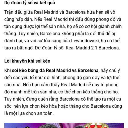
Dự đoán tỷ số và kết quả
Trận đấu giữa Real Madrid và Barcelona hứa hẹn sẽ vô
cùng hấp dẫn. Nếu Real Madrid thi đấu đúng phong độ và
tận dụng được lợi thế sân nhà, họ sẽ có cơ hội giành chiến
thắng. Tuy nhiên, Barcelona không phải là đối thủ dễ bị
đánh bại, và với sự tỏa sáng của Lewandowski, họ có thể
tạo ra bất ngờ. Dự đoán tỷ số: Real Madrid 2-1 Barcelona.
Lời khuyên khi soi kèo
Khi
soi kèo bóng đá Real Madrid vs Barcelona
, hãy chú ý
đến các yếu tố như đội hình, phong độ gần đây và lợi thế
sân nhà. Nếu bạn cảm thấy Real Madrid sẽ duy trì phong
độ mạnh mẽ trên sân nhà, có thể chọn kèo thắng cho họ.
Tuy nhiên, đừng quên rằng Barcelona có thể tạo ra một cú
sốc, nên lựa chọn kèo hòa hoặc thắng cho Barcelona cũng
là một lựa chọn an toàn.