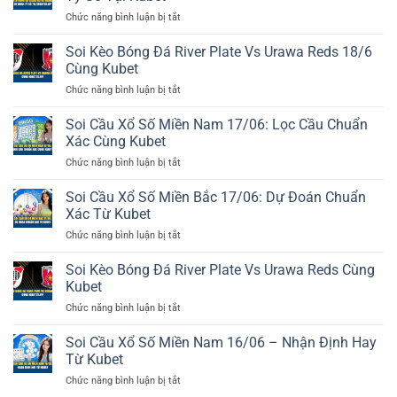
ở
Chức năng bình luận bị tắt
Soi
Kèo
Soi Kèo Bóng Đá River Plate Vs Urawa Reds 18/6
Bóng
Cùng Kubet
Đá
ở
Chức năng bình luận bị tắt
Ulsan
Soi
HD
Kèo
Soi Cầu Xổ Số Miền Nam 17/06: Lọc Cầu Chuẩn
vs
Bóng
Mamelodi
Xác Cùng Kubet
Đá
Dự
ở
Chức năng bình luận bị tắt
River
Đoán
Soi
Plate
Tỷ
Cầu
Soi Cầu Xổ Số Miền Bắc 17/06: Dự Đoán Chuẩn
Vs
Số
Xổ
Urawa
Xác Từ Kubet
Tại
Số
Reds
Kubet
ở
Chức năng bình luận bị tắt
Miền
18/6
Soi
Nam
Cùng
Cầu
Soi Kèo Bóng Đá River Plate Vs Urawa Reds Cùng
17/06:
Kubet
Xổ
Lọc
Kubet
Số
Cầu
ở
Chức năng bình luận bị tắt
Miền
Chuẩn
Soi
Bắc
Xác
Kèo
Soi Cầu Xổ Số Miền Nam 16/06 – Nhận Định Hay
17/06:
Cùng
Bóng
Dự
Từ Kubet
Kubet
Đá
Đoán
ở
Chức năng bình luận bị tắt
River
Chuẩn
Soi