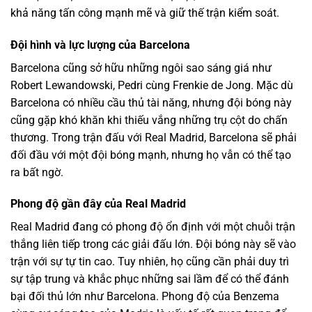
khả năng tấn công mạnh mẽ và giữ thế trận kiểm soát.
Đội hình và lực lượng của Barcelona
Barcelona cũng sở hữu những ngôi sao sáng giá như
Robert Lewandowski, Pedri cùng Frenkie de Jong. Mặc dù
Barcelona có nhiều cầu thủ tài năng, nhưng đội bóng này
cũng gặp khó khăn khi thiếu vắng những trụ cột do chấn
thương. Trong trận đấu với Real Madrid, Barcelona sẽ phải
đối đầu với một đội bóng mạnh, nhưng họ vẫn có thể tạo
ra bất ngờ.
Phong độ gần đây của Real Madrid
Real Madrid đang có phong độ ổn định với một chuỗi trận
thắng liên tiếp trong các giải đấu lớn. Đội bóng này sẽ vào
trận với sự tự tin cao. Tuy nhiên, họ cũng cần phải duy trì
sự tập trung và khắc phục những sai lầm để có thể đánh
bại đối thủ lớn như Barcelona. Phong độ của Benzema