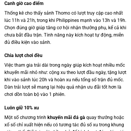
Canh giờ cao điểm
Thống kê cho thấy sảnh Thomo có lượt truy cập cao nhất
lúc 11h và 21h, trong khi Philippines mạnh vào 13h và 19h.
Chọn đúng giờ giúp tăng cơ hội nhận thưởng phụ, kể cả khi
chưa bắt đầu trận. Tính năng này kích hoạt tự động, miễn
đủ điều kiện vào sảnh.
Chia lượt chơi đều
Việc tham gia trải dài trong ngày giúp kích hoạt nhiều mốc
khuyến mãi nhỏ như: cộng xu theo lượt đầu ngày, tặng lượt
khi vào sảnh lúc 20h và hoàn xu nếu tổng số trận đủ mốc.
Dàn trải lượt sẽ mang lại hiệu quả nhận ưu đãi tốt hơn là
chơi dồn toàn bộ vào 1 phiên.
Luôn giữ 10% xu
Một số chương trình
khuyến mãi đá gà
quay thưởng hoặc
xổ số chỉ xuất hiện nếu có tương tác đủ số xu trong khung