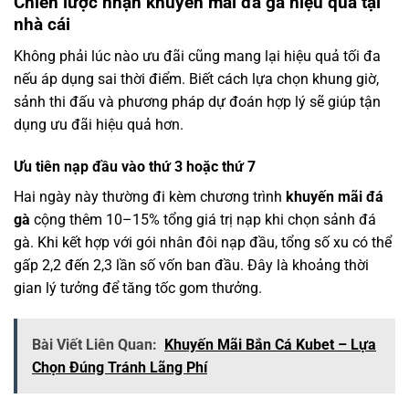
Chiến lược nhận khuyến mãi đá gà hiệu quả tại
nhà cái
Không phải lúc nào ưu đãi cũng mang lại hiệu quả tối đa
nếu áp dụng sai thời điểm. Biết cách lựa chọn khung giờ,
sảnh thi đấu và phương pháp dự đoán hợp lý sẽ giúp tận
dụng ưu đãi hiệu quả hơn.
Ưu tiên nạp đầu vào thứ 3 hoặc thứ 7
Hai ngày này thường đi kèm chương trình
khuyến mãi đá
gà
cộng thêm 10–15% tổng giá trị nạp khi chọn sảnh đá
gà. Khi kết hợp với gói nhân đôi nạp đầu, tổng số xu có thể
gấp 2,2 đến 2,3 lần số vốn ban đầu. Đây là khoảng thời
gian lý tưởng để tăng tốc gom thưởng.
Bài Viết Liên Quan:
Khuyến Mãi Bắn Cá Kubet – Lựa
Chọn Đúng Tránh Lãng Phí