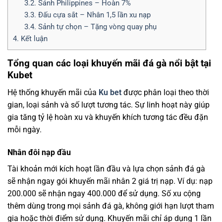
3.2.
Sảnh Philippines – Hoàn 7%
3.3.
Đấu cựa sắt – Nhân 1,5 lần xu nạp
3.4.
Sảnh tự chọn – Tặng vòng quay phụ
4.
Kết luận
Tổng quan các loại khuyến mãi đá gà nổi bật tại
Kubet
Hệ thống khuyến mãi của
Ku bet
được phân loại theo thời
gian, loại sảnh và số lượt tương tác. Sự linh hoạt này giúp
gia tăng tỷ lệ hoàn xu và khuyến khích tương tác đều đặn
mỗi ngày.
Nhân đôi nạp đầu
Tài khoản mới kích hoạt lần đầu và lựa chọn sảnh đá gà
sẽ nhận ngay gói khuyến mãi nhân 2 giá trị nạp. Ví dụ: nạp
200.000 sẽ nhận ngay 400.000 để sử dụng. Số xu cộng
thêm dùng trong mọi sảnh đá gà, không giới hạn lượt tham
gia hoặc thời điểm sử dụng. Khuyến mãi chỉ áp dụng 1 lần