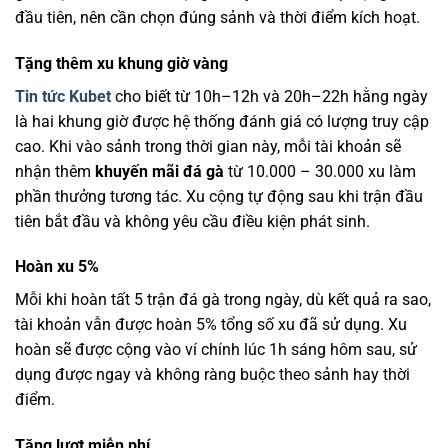
đầu tiên, nên cần chọn đúng sảnh và thời điểm kích hoạt.
Tặng thêm xu khung giờ vàng
Tin tức Kubet
cho biết từ 10h–12h và 20h–22h hằng ngày
là hai khung giờ được hệ thống đánh giá có lượng truy cập
cao. Khi vào sảnh trong thời gian này, mỗi tài khoản sẽ
nhận thêm
khuyến mãi đá gà
từ 10.000 – 30.000 xu làm
phần thưởng tương tác. Xu cộng tự động sau khi trận đầu
tiên bắt đầu và không yêu cầu điều kiện phát sinh.
Hoàn xu 5%
Mỗi khi hoàn tất 5 trận đá gà trong ngày, dù kết quả ra sao,
tài khoản vẫn được hoàn 5% tổng số xu đã sử dụng. Xu
hoàn sẽ được cộng vào ví chính lúc 1h sáng hôm sau, sử
dụng được ngay và không ràng buộc theo sảnh hay thời
điểm.
Tặng lượt miễn phí