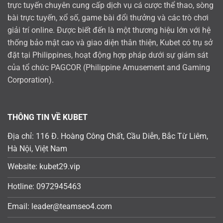
trực tuyến chuyên cung cấp dịch vụ cá cược thể thao, sòng
bài trực tuyến, xổ số, game bài đổi thưởng và các trò chơi
giải trí online. Được biết đến là một thương hiệu lớn với hệ
thống bảo mật cao và giao diện thân thiện, Kubet có trụ sở
đặt tại Philippines, hoạt động hợp pháp dưới sự giám sát
của tổ chức PAGCOR (Philippine Amusement and Gaming
Corporation).
THÔNG TIN VỀ KUBET
Địa chỉ: 116 Đ. Hoàng Công Chất, Cầu Diễn, Bắc Từ Liêm,
Hà Nội, Việt Nam
Website: kubet29.vip
Hotline: 0972945463
Email:
leader@teamseo4.com